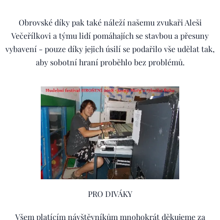
Obrovské díky pak také náleží našemu zvukaři Aleši
Večeřílkovi a týmu lidí pomáhajích se stavbou a přesuny
vybavení - pouze díky jejich úsilí se podařilo vše udělat tak,
aby sobotní hraní proběhlo bez problémů.
PRO DIVÁKY
Všem platícím návštěvníkům mnohokrát děkujeme za