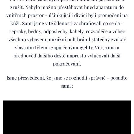
zrušit. Nebylo možno přestěhovat hned aparaturu do
vnitřních prostor - účinkující i diváci byli promočení na
kůži. Sami jsme v té šílenosti zachraňovali co se dá -
repráky, bedny, odposlechy, kabely, rozvaděče a vůbec
všechno vybavení, mixážní pult bránil statečný zvukař
vlastním tělem i zapůjčenými igelity. Vítr, zima a
předpověď dalšího deště naprosto vylučovali další
pokračování.
Jsme přesvědčeni, že jsme se rozhodli správně - posuďte
sami :