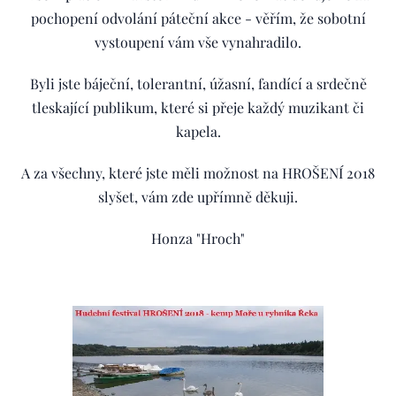
pochopení odvolání páteční akce - věřím, že sobotní
vystoupení vám vše vynahradilo.
Byli jste báječní, tolerantní, úžasní, fandící a srdečně
tleskající publikum, které si přeje každý muzikant či
kapela.
A za všechny, které jste měli možnost na HROŠENÍ 2018
slyšet, vám zde upřímně děkuji.
Honza "Hroch"