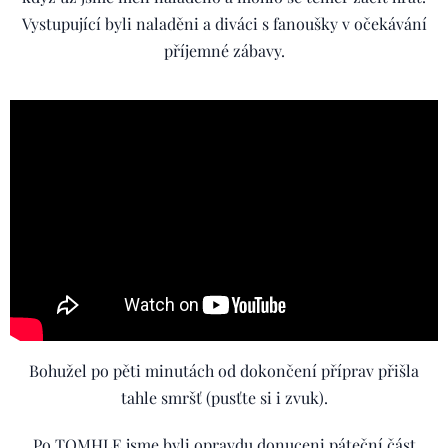
Vystupující byli naladěni a diváci s fanoušky v očekávání
příjemné zábavy.
Bohužel po pěti minutách od dokončení příprav přišla
tahle smršť (pusťte si i zvuk).
Po TOMHLE jsme byli opravdu donuceni páteční část