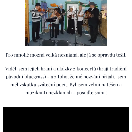
Pro mnohé možná velká neznámá, ale já se opravdu těšil.
Viděl jsem jejich hraní a ukázky z koncertů (hrají tradiční
původní bluegrass) - a z toho, že mé pozvání přijali, jsem
měl vskutku sváteční pocit. Byl jsem velmi natěšen a
muzikanti nezklamali - posuďte sami :