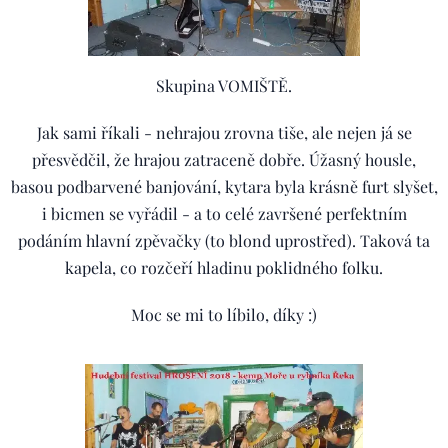
Skupina VOMIŠTĚ.
Jak sami říkali - nehrajou zrovna tiše, ale nejen já se
přesvědčil, že hrajou zatraceně dobře. Úžasný housle,
basou podbarvené banjování, kytara byla krásně furt slyšet,
i bicmen se vyřádil - a to celé završené perfektním
podáním hlavní zpěvačky (to blond uprostřed). Taková ta
kapela, co rozčeří hladinu poklidného folku.
Moc se mi to líbilo, díky :)