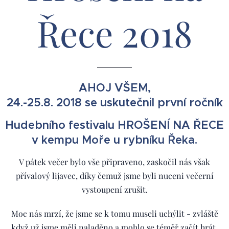
Řece 2018
AHOJ VŠEM,
24.-25.8. 2018 se uskutečnil první ročník
Hudebního festivalu HROŠENÍ NA ŘECE
v kempu Moře u rybníku Řeka.
V pátek večer bylo vše připraveno, zaskočil nás však
přívalový lijavec, díky čemuž jsme byli nuceni večerní
vystoupení zrušit.
Moc nás mrzí, že jsme se k tomu museli uchýlit - zvláště
když už jsme měli naladěno a mohlo se téměř začít hrát.