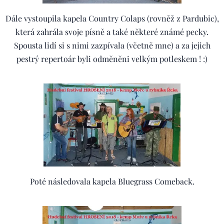
Dále vystoupila kapela Country Colaps (rovněž z Pardubic),
která zahrála svoje písně a také některé známé pecky.
Spousta lidí si s nimi zazpívala (včetně mne) a za jejich
pestrý repertoár byli odměněni velkým potleskem ! :)
Poté následovala kapela Bluegrass Comeback.