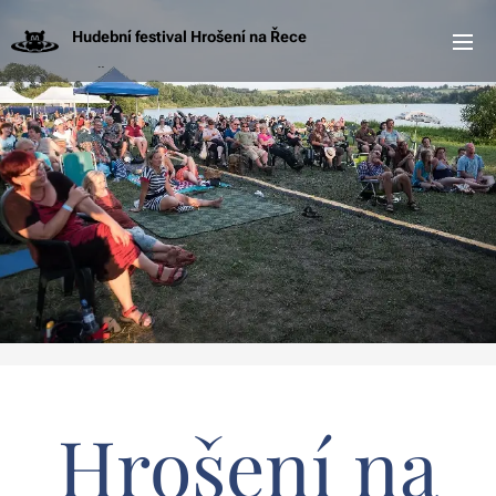
Hudební festival Hrošení na Řece
NA ŘECE
Hrošení na