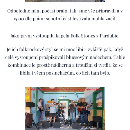
Odpoledne nám počasí přálo, tak jsme vše připravili a v
15:00 dle plánu sobotní část festivalu mohla začít.
Jako první vystoupila kapela Folk Stones z Pardubic.
Jejich folkrockový styl se mi moc líbí - zvlášťě pak, když
celé vystoupení prošpikovali bluesovým nádechem. Tahle
kombinace je prostě nádherná a troufám si tvrdit, že se
líbila i všem posluchačům, co jich tam bylo.