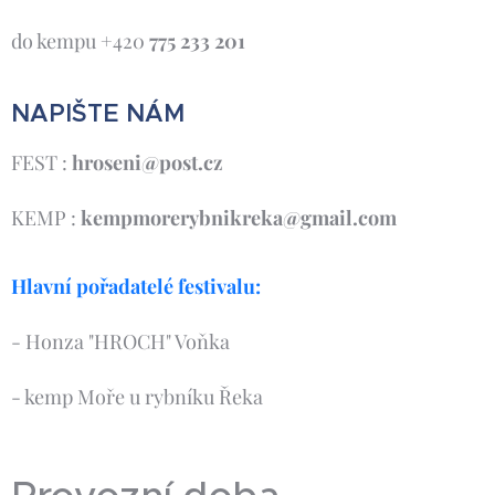
do kempu +420
775 233 201
NAPIŠTE NÁM
FEST :
hroseni@post.cz
KEMP :
kempmorerybnikreka@gmail.com
Hlavní pořadatelé festivalu:
- Honza "HROCH" Voňka
- kemp Moře u rybníku Řeka