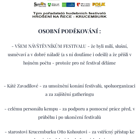
OSOBNÍ PODĚKOVÁNÍ :
- VŠEM NÁVŠTĚVNÍKŮM FESTIVALU - že byli milí, slušní,
usměvaví a v dobré náladě (a s ní doufáme i odešli) a že přišli v
hojném počtu - protože pro ně festival děláme
- Kátě Zavadilové - za umožnění konání festivalů, spoluorganizaci
a za zajištění gatheringu
- celému personálu kempu - za podporu a pomocné práce před, v
průběhu i po ukončení festivalů
- starostovi Krucemburku Otto Kohoutovi - za vstřícný přístup ke