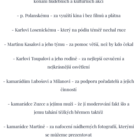
konání hudebních a kulturních akcí
- p. Polanskému - za využití kina i bez filmů a plátna
- Karlovi Losenickému - který na pódiu téměř nechal ruce
- Martinu Kasalovi a jeho týmu - za pomoc větší, než by kdo čekal
- Karlovi Toupalovi a jeho rodině - za nejlepší ozvučení a
nejkrásnější osvětlení
- kamarádům Lubošovi a Milanovi - za podporu pořadatelů a jejich
činností
- kamarádce Zuzce a jejímu muži - že jí moderování fakt šlo a
jemu tahání těžkých břemen taktéž
- kamarádce Martině - za nafocení nádherných fotografií, kterými
se můžeme prezentovat