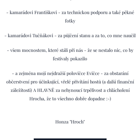
- kamarádovi Františkovi - za technickou podporu a také pěkné
fotky
- kamarádovi Tučňákovi - za půjčení stanu a za to, co mne naučil
- všem mocnostem, které stáli při nás - že se nestalo nic, co by
festivaly pokazilo
- a zejména mojí nejdražší polovičce Evičce - za obstarání
občerstvení pro účinkující, vřelé přivítání hostů (a další finanční
záležitosti) A HLAVNĚ za nehynoucí trpělivost a chlácholení
Hrocha, že to všechno dobře dopadne :-)
Honza "Hroch"